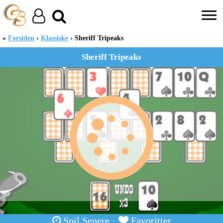
Forsiden
Klassiske
Sheriff Tripeaks
Sheriff Tripeaks
Spil Senere
Favoritter
·