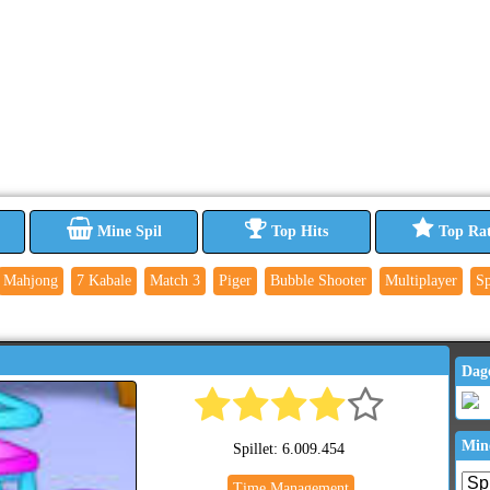
Mine Spil
Top Hits
Top Ra
Mahjong
7 Kabale
Match 3
Piger
Bubble Shooter
Multiplayer
Sp
Dag
Min
Spillet: 6.009.454
Time Management