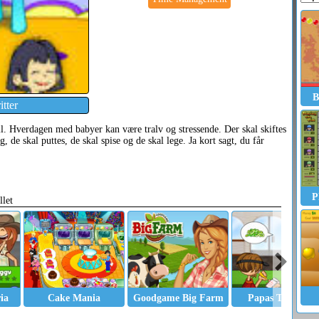
B
tter
il. Hverdagen med babyer kan være tralv og stressende. Der skal skiftes
g, de skal puttes, de skal spise og de skal lege. Ja kort sagt, du får
P
llet
ia
Cake Mania
Goodgame Big Farm
Papas Taco Mia