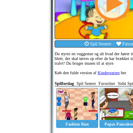
Spil Senere
Favori
·
Du styrer en vuggestue og alt hvad der hører t
bleér, der skal tørres op efter de har brækket si
tralvt! Du bruger musen til at styre.
Køb den fulde version af
Kindergarten
her.
Spilforslag
Spil Senere
Favoritter
Sidst Spi
Fashion Run
Papas Pancaker