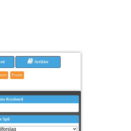
ted
Artikler
orts
Puzzle
ens Krydsord
e Spil