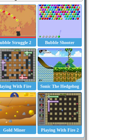
ubble Struggle 2
Bubble Shooter
laying With Fire
Sonic The Hedgehog
Gold Miner
Playing With Fire 2
Farm Mania
Papas Burgeria
Terrible Triplets