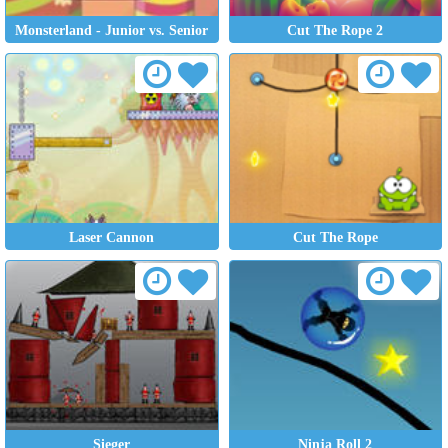
Monsterland - Junior vs. Senior
Cut The Rope 2
Laser Cannon
Cut The Rope
Sieger
Ninja Roll 2