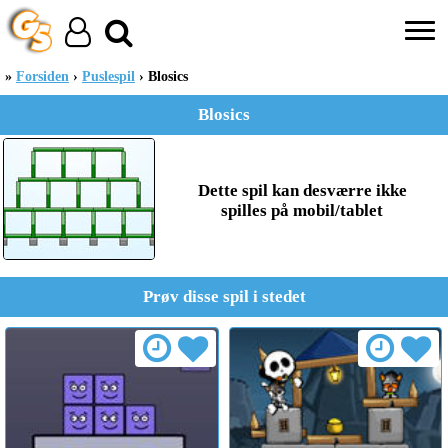
Forsiden
Puslespil
Blosics
Blosics
Dette spil kan desværre ikke
spilles på mobil/tablet
Prøv disse spil i stedet