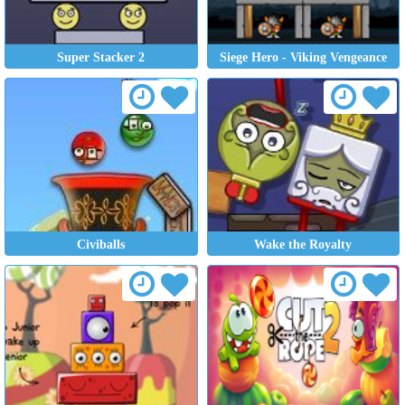
Super Stacker 2
Siege Hero - Viking Vengeance
Civiballs
Wake the Royalty