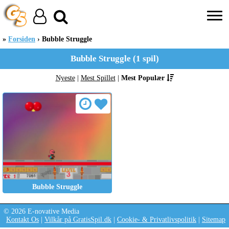
Forsiden
Bubble Struggle
Bubble Struggle (1 spil)
Nyeste
|
Mest Spillet
|
Mest Populær
Bubble Struggle
© 2026 E-novative Media
Kontakt Os
|
Vilkår på GratisSpil.dk
|
Cookie- & Privatlivspolitik
|
Sitemap