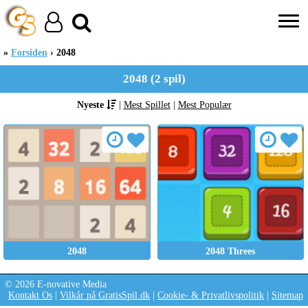
Forsiden
2048
2048 (2 spil)
Nyeste
|
Mest Spillet
|
Mest Populær
2048
2048 Threes
© 2026 E-novative Media
Kontakt Os
|
Vilkår på GratisSpil.dk
|
Cookie- & Privatlivspolitik
|
Sitemap