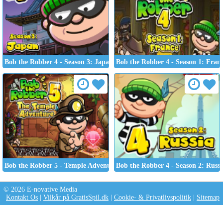
Bob the Robber 4 - Season 3: Japan
Bob the Robber 4 - Season 1: Fran
Bob the Robber 5 - Temple Adventure
Bob the Robber 4 - Season 2: Russi
© 2026 E-novative Media
Kontakt Os
|
Vilkår på GratisSpil.dk
|
Cookie- & Privatlivspolitik
|
Sitemap