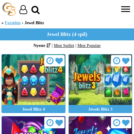
Forsiden
Jewel Blitz
Jewel Blitz (4 spil)
Nyeste
|
Mest Spillet
|
Mest Populær
Jewel Blitz 4
Jewels Blitz 3