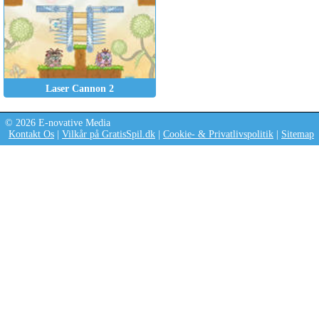
Laser Cannon 2
© 2026 E-novative Media
Kontakt Os
|
Vilkår på GratisSpil.dk
|
Cookie- & Privatlivspolitik
|
Sitemap