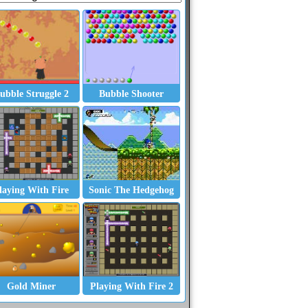
ubble Struggle 2
Bubble Shooter
laying With Fire
Sonic The Hedgehog
Gold Miner
Playing With Fire 2