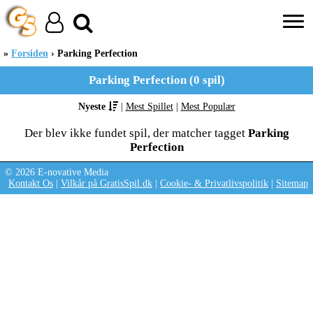
Forsiden
Parking Perfection
Parking Perfection (0 spil)
Nyeste
|
Mest Spillet
|
Mest Populær
Der blev ikke fundet spil, der matcher tagget
Parking
Perfection
© 2026 E-novative Media
Kontakt Os
|
Vilkår på GratisSpil.dk
|
Cookie- & Privatlivspolitik
|
Sitemap