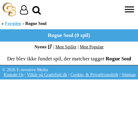
Forsiden
Rogue Soul
Rogue Soul (0 spil)
Nyeste
|
Mest Spillet
|
Mest Populær
Der blev ikke fundet spil, der matcher tagget
Rogue Soul
© 2026 E-novative Media
Kontakt Os
|
Vilkår på GratisSpil.dk
|
Cookie- & Privatlivspolitik
|
Sitemap