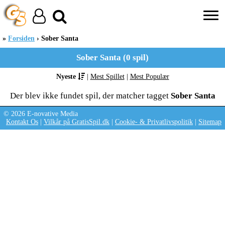
Forsiden
Sober Santa
Sober Santa (0 spil)
Nyeste
|
Mest Spillet
|
Mest Populær
Der blev ikke fundet spil, der matcher tagget
Sober Santa
© 2026 E-novative Media
Kontakt Os
|
Vilkår på GratisSpil.dk
|
Cookie- & Privatlivspolitik
|
Sitemap