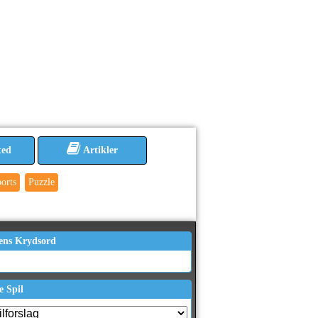
ted
Artikler
orts
Puzzle
ens Krydsord
e Spil