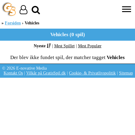
Forsiden
Vehicles
Vehicles (0 spil)
Nyeste
|
Mest Spillet
|
Mest Populær
Der blev ikke fundet spil, der matcher tagget
Vehicles
© 2026 E-novative Media
Kontakt Os
|
Vilkår på GratisSpil.dk
|
Cookie- & Privatlivspolitik
|
Sitemap