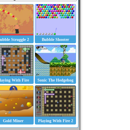
ubble Struggle 2
Bubble Shooter
laying With Fire
Sonic The Hedgehog
st
Bubble Shooter
Columz
Zuma - The Sorcere
Gold Miner
Playing With Fire 2