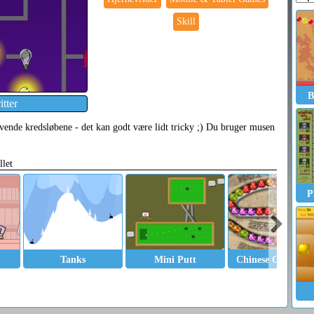
Skill
B
tter
t vende kredsløbene - det kan godt være lidt tricky ;) Du bruger musen
llet
P
Tanks
Mini Putt
Chinese Gem Que