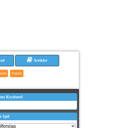
ted
Artikler
orts
Puzzle
ens Krydsord
e Spil