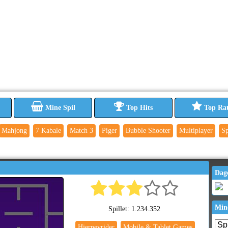
Mine Spil
Top Hits
Top Ra
Mahjong
7 Kabale
Match 3
Piger
Bubble Shooter
Multiplayer
Sp
Dag
Min
Spillet: 1.234.352
Hjernevrider
Mobile & Tablet Games