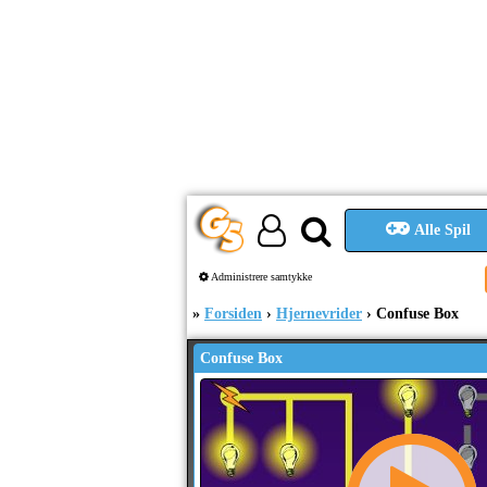
Alle Spil
Administrere samtykke
Forsiden
Hjernevrider
Confuse Box
Confuse Box