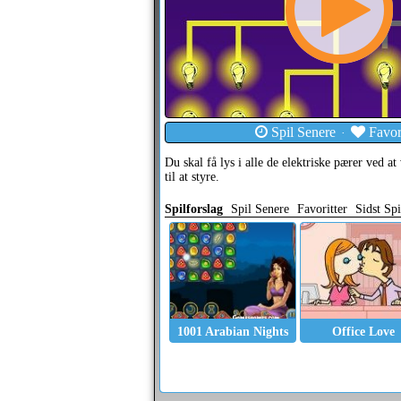
Spil Senere
Favori
·
Du skal få lys i alle de elektriske pærer ved a
til at styre.
Spilforslag
Spil Senere
Favoritter
Sidst Spi
1001 Arabian Nights
Office Love