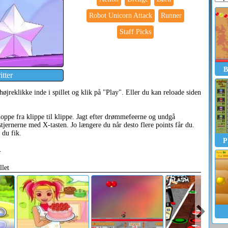
Robot Unicorn Attack
Runner
Staff Picks
B
tter
højreklikke inde i spillet og klik på "Play". Eller du kan reloade siden
oppe fra klippe til klippe. Jagt efter drømmefeerne og undgå
tjernerne med X-tasten. Jo længere du når desto flere points får du.
du fik.
P
.
llet