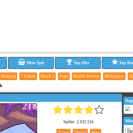
Mine Spil
Top Hits
Top Ra
Mahjong
7 Kabale
Match 3
Piger
Bubble Shooter
Multiplayer
Sp
ck
Dag
Min
Spillet: 2.632.516
Action
Drenge
Børn