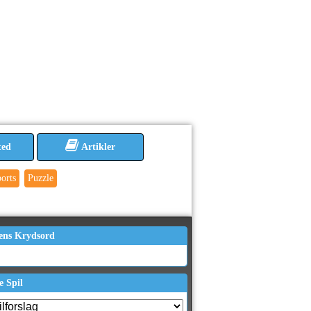
ted
Artikler
orts
Puzzle
ens Krydsord
e Spil