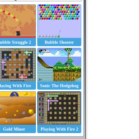
ubble Struggle 2
Bubble Shooter
laying With Fire
Sonic The Hedgehog
Gold Miner
Playing With Fire 2