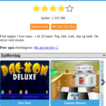
Spillet: 1.535.588
Hjernevrider
Me And The Key
Find nøglen i hver bane - i alt 26 baner. Peg, klik, træk, slip og tænk. Du
styrer med musen.
Prøv også
efterfølgeren:
Me and the Key 2
.
Pac-Xon
Tomato Bounce