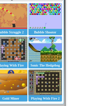
ubble Struggle 2
Bubble Shooter
laying With Fire
Sonic The Hedgehog
Bubblez
Gold Miner
Bubble Trouble
Gold Miner
Playing With Fire 2