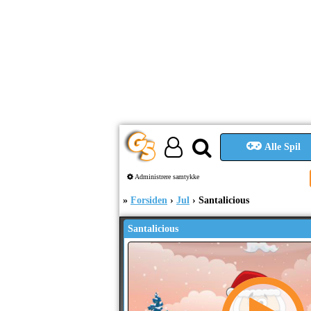
Alle Spil
Administrere samtykke
Forsiden
Jul
Santalicious
Santalicious