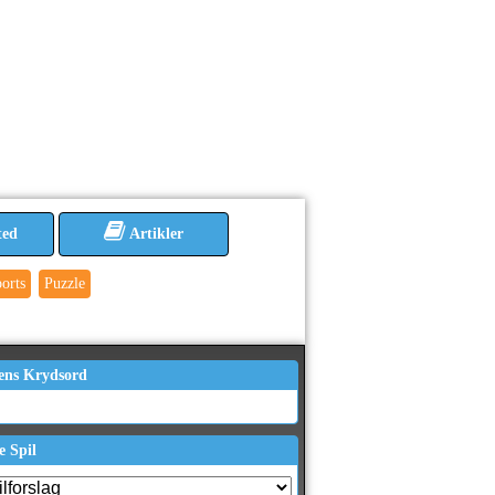
ted
Artikler
orts
Puzzle
ens Krydsord
e Spil