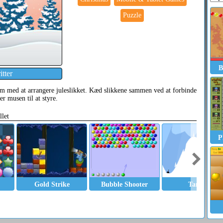
Puzzle
B
tter
am med at arrangere juleslikket. Kæd slikkene sammen ved at forbinde
 musen til at styre.
llet
P
Gold Strike
Bubble Shooter
Tanks