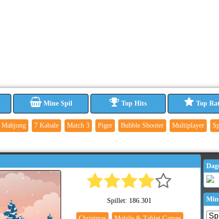
Mine Spil
Top Hits
Top Ra
Mahjong
7 Kabale
Match 3
Piger
Bubble Shooter
Multiplayer
Sp
Dag
Min
Spillet: 186.301
Christmas
Mobile & Tablet Games