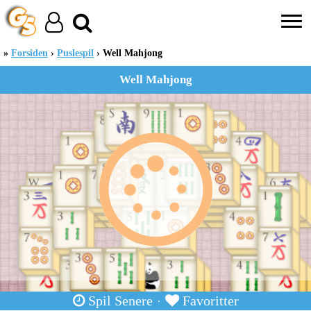
Forsiden
Puslespil
Well Mahjong
Well Mahjong
Spil Senere
Favoritter
·