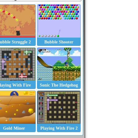
ubble Struggle 2
Bubble Shooter
laying With Fire
Sonic The Hedgehog
Play For Your Club
Iso-infected
Bowmaster Prelude
Gold Miner
Playing With Fire 2