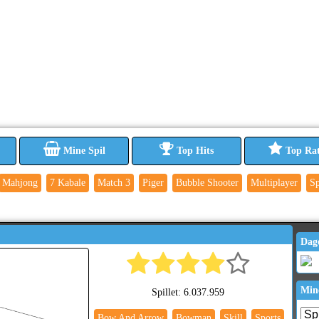
Mine Spil
Top Hits
Top Ra
Mahjong
7 Kabale
Match 3
Piger
Bubble Shooter
Multiplayer
Sp
Dag
Min
Spillet: 6.037.959
Bow And Arrow
Bowman
Skill
Sports