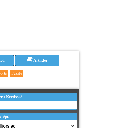
ted
Artikler
orts
Puzzle
ens Krydsord
e Spil