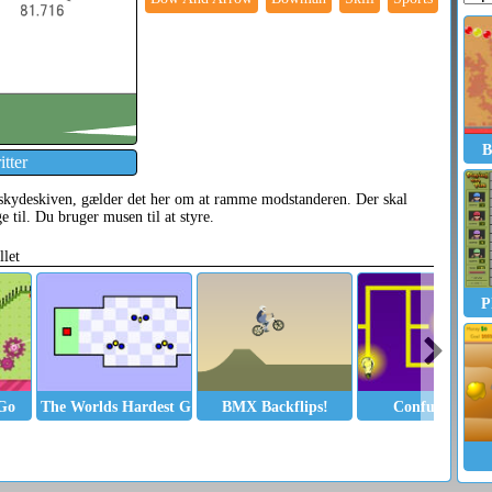
B
tter
skydeskiven, gælder det her om at ramme modstanderen. Der skal
ge til. Du bruger musen til at styre.
llet
P
Go
The Worlds Hardest Game 2
BMX Backflips!
Confuse Box