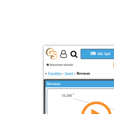
Alle Spil
Administrere samtykke
Forsiden
Sport
Bowman
Bowman