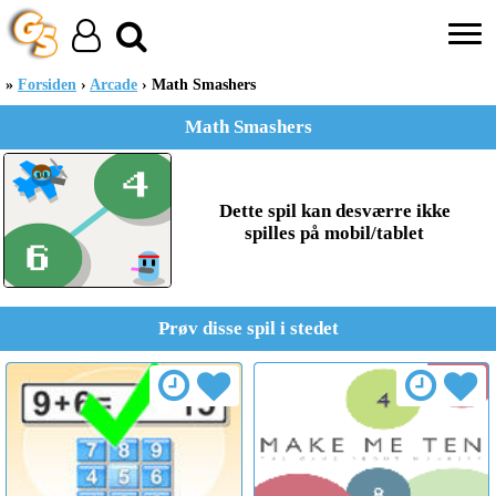
Forsiden
Arcade
Math Smashers
Math Smashers
Dette spil kan desværre ikke
spilles på mobil/tablet
Prøv disse spil i stedet