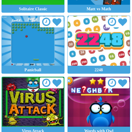
Solitaire Classic
Matt vs Math
Panicball
2248
Virus Attack
Words with Owl