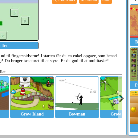
B
tter
 ud til fingerspidserne! I starten får du en enkel opgave, som henad
t! Du bruger tastaturet til at styre. Er du god til at multitaske?
llet
P
Grow Island
Bowman
Grow Valley