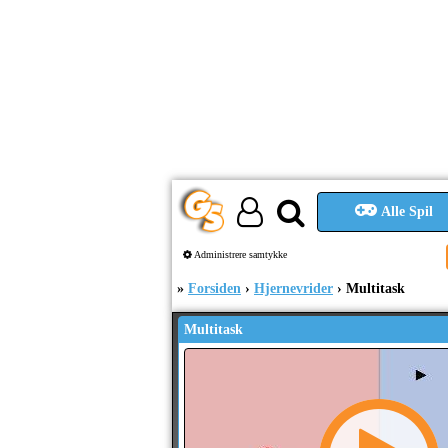
Alle Spil
Administrere samtykke
Forsiden
Hjernevrider
Multitask
Multitask