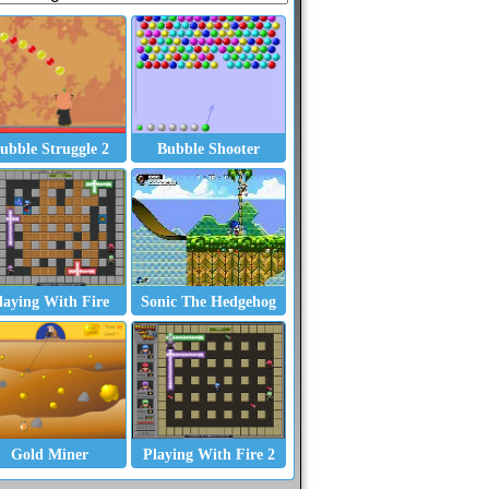
ubble Struggle 2
Bubble Shooter
laying With Fire
Sonic The Hedgehog
Me and the Key
Short History of the World
Factory Balls 3
Gold Miner
Playing With Fire 2