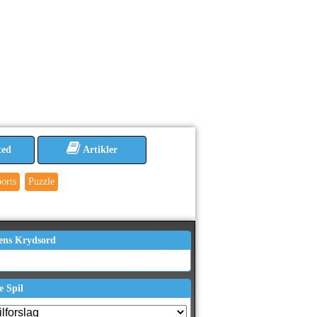
ted
Artikler
orts
Puzzle
ens Krydsord
e Spil