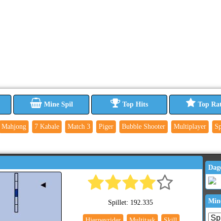
Mine Spil
Top Hits
Top Ra
Mahjong
7 Kabale
Match 3
Piger
Bubble Shooter
Multiplayer
Sp
Dag
Min
Spillet: 192.335
Hjernevrider
Multitask
Skill